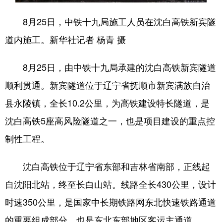
浙江
安徽
福建
江西
8月25日，中铁十九局施工人员在沈白高铁新宾隧
道内施工。新华社记者 杨青 摄
山东
河南
湖北
湖南
广东
广西
海南
重庆
8月25日，由中铁十九局承建的沈白高铁新宾隧道
四川
贵州
云南
西藏
顺利贯通。新宾隧道位于辽宁省抚顺市新宾满族自治
陕西
甘肃
青海
宁夏
县永陵镇，全长10.2公里，为高铁建设特长隧道，是
沈白高铁5座高风险隧道之一，也是项目建设的重点控
新疆
内蒙古
黑龙江
制性工程。
多语种频道
沈白高铁位于辽宁省东部和吉林省南部，正线起
English
Español
Français
عربى
自沈阳北站，终至长白山站。线路全长430公里，设计
时速350公里，是国家中长期铁路网东北快速铁路通道
Русский язык
日本語
한국어
的重要组成部分，也是东北东部地区客运主通道。