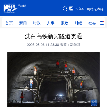
手机版
手机版
PC版本
网站无障碍
网站地图
首页
新闻
时政
人事
廉政
财经
社会
科
沈白高铁新宾隧道贯通
首页
新闻
时政
人事
2023-08-26 11:28:38
来源：新华网
廉政
财经
社会
科技
文化
教育
健康
旅游
体育
视频
直播
无人机
地方频道
北京
天津
河北
山西
辽宁
吉林
上海
江苏