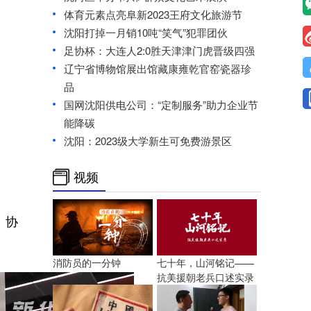
体育元素点亮阜新2023王府文化旅游节
沈阳打掉一月销10吨“笑气”犯罪团伙
足协杯：大连人2:0胜天津津门虎晋级四强
辽宁省博物馆展出馆藏康雍乾官窑瓷器珍
品
国网沈阳供电公司：“定制服务”助力企业节
能降碳
沈阳：2023级大学新生可免费游景区
视频
、协
消防员的一分钟
七十年，山河铭记——
抗美援朝老兵口述实录