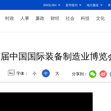
ENGLISH
新华报刊
地方频道
承
时政
人事
廉政
财经
社会
科技
文化
一届中国国际装备制造业博览
字体：
小
中
大
分享到：