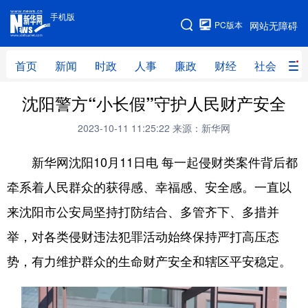
手机版
手机版
PC版本
网站无障碍
网站地图
首页
新闻
时政
人事
廉政
财经
社会
科
沈阳警方“小长假”守护人民财产安全
首页
新闻
时政
人事
2023-10-11 11:25:22
来源：新华网
廉政
财经
社会
科技
新华网沈阳10月11日电 每一起侵财类案件背后都
文化
教育
健康
旅游
牵系着人民群众的获得感、幸福感、安全感。一直以
体育
视频
直播
无人机
来沈阳市公安局坚持打防结合、多管齐下、多措并
举，对各类侵财违法犯罪活动始终保持严打高压态
地方频道
势，有力维护群众的生命财产安全和辖区平安稳定。
北京
天津
河北
山西
辽宁
吉林
上海
江苏