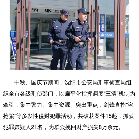
浙江
安徽
福建
江西
山东
河南
湖北
湖南
广东
广西
海南
重庆
四川
贵州
云南
西藏
陕西
甘肃
青海
宁夏
新疆
内蒙古
黑龙江
中秋、国庆节期间，沈阳市公安局刑事侦查局组
织全市各级刑侦部门，以扁平化指挥调度“三清”机制为
多语种频道
牵引，集中警力、集中资源、突出重点，剑锋直指“盗
English
Español
Français
عربى
抢骗”等多发性侵财犯罪活动，共破获案件15起，抓获
犯罪嫌疑人21名，为群众挽回财产损失8万余元。
Русский язык
日本語
한국어