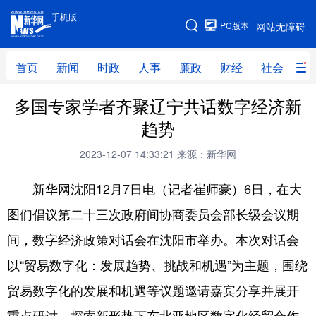
手机版
手机版
PC版本
网站无障碍
网站地图
首页
新闻
时政
人事
廉政
财经
社会
科
多国专家学者齐聚辽宁共话数字经济新
首页
新闻
时政
人事
趋势
廉政
财经
社会
科技
2023-12-07 14:33:21
来源：新华网
文化
教育
健康
旅游
新华网沈阳12月7日电（记者崔师豪）6日，在大
体育
视频
直播
无人机
图们倡议第二十三次政府间协商委员会部长级会议期
间，数字经济政策对话会在沈阳市举办。本次对话会
地方频道
以“贸易数字化：发展趋势、挑战和机遇”为主题，围绕
北京
天津
河北
山西
贸易数字化的发展和机遇等议题邀请嘉宾分享并展开
辽宁
吉林
上海
江苏
重点研讨，探索新形势下东北亚地区数字化经贸合作