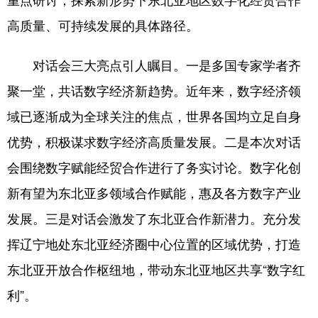
高质量、可持续发展的具体路径。
浙江
安徽
福建
江西
山东
河南
湖北
湖南
对话会三大亮点引人瞩目。一是多国专家学者齐
广东
广西
海南
重庆
聚一堂，共话数字经济新趋势。近年来，数字经济领
域已逐渐成为全球关注的焦点，世界各国均立足自身
四川
贵州
云南
西藏
优势，积极谋求数字经济高质量发展。二是本次对话
陕西
甘肃
青海
宁夏
会围绕数字赋能经贸合作进行了务实讨论。数字化创
新疆
内蒙古
黑龙江
新有望为东北亚多领域合作赋能，惠及各方数字产业
发展。三是对话会激发了东北亚合作新潜力。充分发
多语种频道
挥辽宁地处东北亚经济圈中心位置的区域优势，打造
English
Español
Français
عربى
东北亚开放合作枢纽地，带动东北亚地区共享“数字红
Русский язык
日本語
한국어
利”。