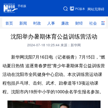
手机版
手机版
PC版本
网站无障碍
网站地图
首页
新闻
时政
人事
廉政
财经
社会
科
沈阳举办暑期体育公益训练营活动
首页
新闻
时政
人事
2024-07-18 10:25:44
来源：新华网
廉政
财经
社会
科技
新华网沈阳7月16日电（记者杨青）7月15日，“燃
文化
教育
健康
旅游
动夏日热情 追逐青春梦想”青少年暑期体育公益训练营
体育
视频
直播
无人机
活动在沈阳市全民健身中心启动。本次训练营运动课
程包括乒乓球、击剑、武术、跆拳道等13项运动课
地方频道
程。沈阳市内19所中小学的1000余名学生报名参加。
北京
天津
河北
山西
辽宁
吉林
上海
江苏