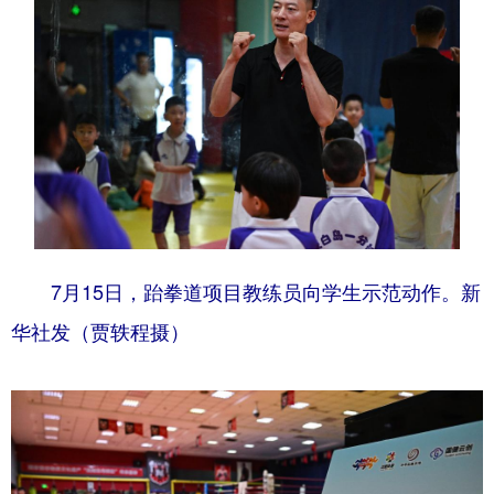
浙江
安徽
福建
江西
山东
河南
湖北
湖南
广东
广西
海南
重庆
四川
贵州
云南
西藏
陕西
甘肃
青海
宁夏
新疆
内蒙古
黑龙江
7月15日，跆拳道项目教练员向学生示范动作。新
华社发（贾轶程摄）
多语种频道
English
Español
Français
عربى
Русский язык
日本語
한국어