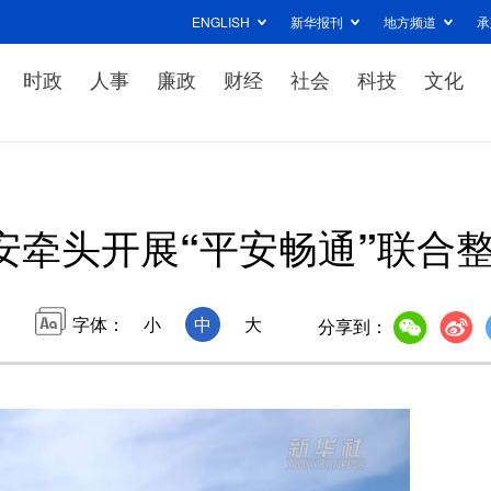
ENGLISH
新华报刊
地方频道
承
时政
人事
廉政
财经
社会
科技
文化
安牵头开展“平安畅通”联合
字体：
小
中
大
分享到：