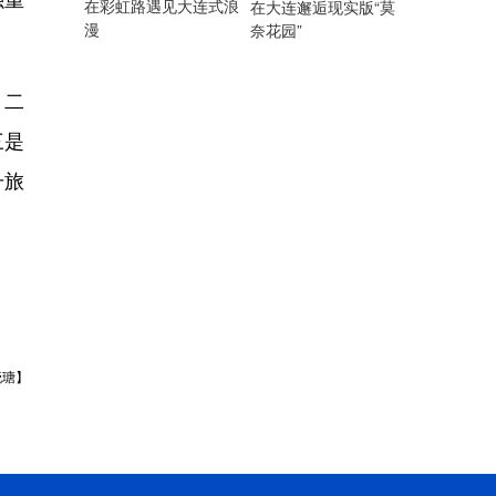
在彩虹路遇见大连式浪
在大连邂逅现实版“莫
漫
奈花园”
；二
三是
升旅
晓瑭】