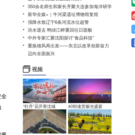
350余名师生和家长齐聚大连参加海洋研学
新华全媒+｜牛河梁遗址博物馆复馆
强降水致辽宁6条河流水位超警
洪水退去 鸭绿江畔重回往日面貌
中外专家汇聚沈阳探讨“食品科技”
重振雄风再出发——东北以改革创新奋力
迈向全面振兴
视频
安全
地
“牡丹”花开香沈城
40秒速赏极光盛宴
强重