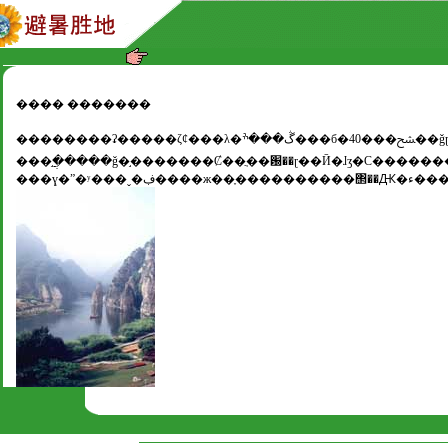
���� �������
��������ʡ�����ζȼ���λ�ڴ���ׯ���б�40���ﴦ��ǧɽɽ���϶ˡ�ȫ�����130ƽ�������������ɽ��ܽ��ɽ����ȸɽ��ɽ�������ж��Ｘ
���֣�ֲ����ǧ�֣�������Ȼ��ֲ��԰��ɽ��Ӣ�ɺӡ�С�����