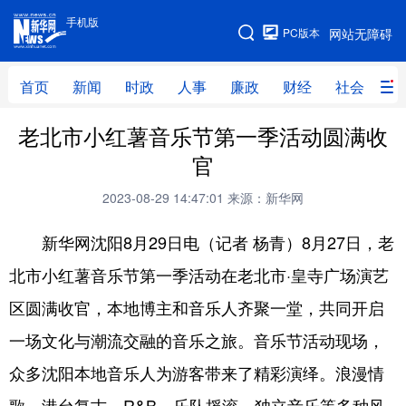
手机版
手机版
PC版本
网站无障碍
网站地图
首页
新闻
时政
人事
廉政
财经
社会
科
老北市小红薯音乐节第一季活动圆满收
首页
新闻
时政
人事
官
廉政
财经
社会
科技
2023-08-29 14:47:01
来源：新华网
文化
教育
健康
旅游
新华网沈阳8月29日电（记者 杨青）8月27日，老
体育
视频
直播
无人机
北市小红薯音乐节第一季活动在老北市·皇寺广场演艺
区圆满收官，本地博主和音乐人齐聚一堂，共同开启
地方频道
一场文化与潮流交融的音乐之旅。音乐节活动现场，
北京
天津
河北
山西
众多沈阳本地音乐人为游客带来了精彩演绎。浪漫情
辽宁
吉林
上海
江苏
歌、港台复古、R&B、乐队摇滚、独立音乐等多种风