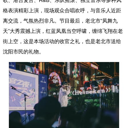
格表演精彩上演，现场观众合唱欢呼，与音乐人近距
浙江
安徽
福建
江西
离交流，气氛热烈非凡。节目最后，老北市“凤舞九
山东
河南
湖北
湖南
天”大秀震撼上演，红蓝凤凰当空呼啸，缠绵飞翔在老
广东
广西
海南
重庆
街上空，这是本场活动的收官之礼，也是老北市送给
四川
贵州
云南
西藏
沈阳市民的礼物。
陕西
甘肃
青海
宁夏
新疆
内蒙古
黑龙江
多语种频道
English
Español
Français
عربى
Русский язык
日本語
한국어