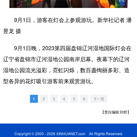
浙江
安徽
福建
江西
9月1日，游客在灯会上参观游玩。新华社记者 潘
山东
河南
湖北
湖南
昱龙 摄
广东
广西
海南
重庆
9月1日晚，2023第四届盘锦辽河湿地国际灯会在
四川
贵州
云南
西藏
辽宁省盘锦市辽河湿地公园南岸启幕。夜幕下的辽河
陕西
甘肃
青海
宁夏
湿地公园流光溢彩，霓虹闪烁，数百盏绚丽多彩、造
新疆
内蒙古
黑龙江
型各异的花灯吸引游客前来观赏游玩。
多语种频道
1
2
3
4
5
6
下一页
English
Español
Français
عربى
【责任编辑:刘舒】
Русский язык
日本語
한국어
Copyright © 2000 - 2026 XINHUANET.com All Rights Reserved.