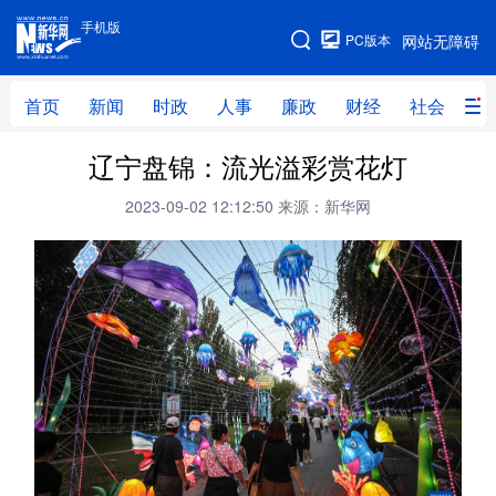
手机版
手机版
PC版本
网站无障碍
网站地图
首页
新闻
时政
人事
廉政
财经
社会
科
辽宁盘锦：流光溢彩赏花灯
首页
新闻
时政
人事
2023-09-02 12:12:50
来源：新华网
廉政
财经
社会
科技
文化
教育
健康
旅游
体育
视频
直播
无人机
地方频道
北京
天津
河北
山西
辽宁
吉林
上海
江苏