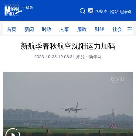
手机版
手机版
PC版本
网站无障碍
网站地图
首页
新闻
时政
人事
廉政
财经
社会
科
新航季春秋航空沈阳运力加码
首页
新闻
时政
人事
2023-10-28 12:08:31
来源：新华网
廉政
财经
社会
科技
文化
教育
健康
旅游
体育
视频
直播
无人机
地方频道
北京
天津
河北
山西
辽宁
吉林
上海
江苏