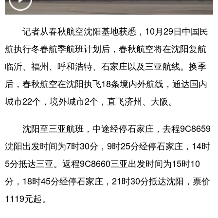
浙江
安徽
福建
江西
记者从春秋航空沈阳基地获悉，10月29日中国民
山东
河南
湖北
湖南
航执行冬春航季航班计划后，春秋航空将在沈阳复航
广东
广西
海南
重庆
临沂、福州、呼和浩特、石家庄以及三亚航线。换季
四川
贵州
云南
西藏
后，春秋航空在沈阳执飞18条境内外航线，通达国内
陕西
甘肃
青海
宁夏
城市22个，境外城市2个，直飞济州、大阪。
新疆
内蒙古
黑龙江
沈阳至三亚航班，中途经停石家庄，去程9C8659
沈阳出发时间为7时30分，9时25分经停石家庄，14时
多语种频道
5分抵达三亚。返程9C8660三亚出发时间为15时10
English
Español
Français
عربى
分，18时45分经停石家庄，21时30分抵达沈阳，票价
1119元起。
Русский язык
日本語
한국어