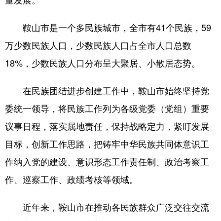
浙江
安徽
福建
江西
鞍山市是一个多民族城市，全市有41个民族，59
山东
河南
湖北
湖南
万少数民族人口，少数民族人口占全市人口总数
广东
广西
海南
重庆
18%，少数民族人口分布呈大聚居、小散居态势。
四川
贵州
云南
西藏
在民族团结进步创建工作中，鞍山市始终坚持党
陕西
甘肃
青海
宁夏
委统一领导，将民族工作列为各级党委（党组）重要
新疆
内蒙古
黑龙江
议事日程，落实属地责任，保持战略定力，紧盯发展
目标，创新工作思路，把铸牢中华民族共同体意识工
多语种频道
作纳入党的建设、意识形态工作责任制、政治考察工
作、巡察工作、政绩考核等领域。
English
Español
Français
عربى
Русский язык
日本語
한국어
近年来，鞍山市在推动各民族群众广泛交往交流