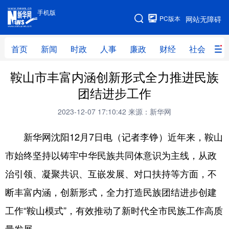
手机版
手机版
PC版本
网站无障碍
网站地图
首页
新闻
时政
人事
廉政
财经
社会
科
鞍山市丰富内涵创新形式全力推进民族
首页
新闻
时政
人事
团结进步工作
廉政
财经
社会
科技
2023-12-07 17:10:42
来源：新华网
文化
教育
健康
旅游
新华网沈阳12月7日电（记者李铮）近年来，鞍山
体育
视频
直播
无人机
市始终坚持以铸牢中华民族共同体意识为主线，从政
治引领、凝聚共识、互嵌发展、对口扶持等方面，不
地方频道
断丰富内涵，创新形式，全力打造民族团结进步创建
北京
天津
河北
山西
工作“鞍山模式”，有效推动了新时代全市民族工作高质
辽宁
吉林
上海
江苏
量发展。