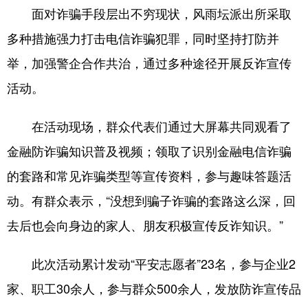
面对诈骗手段层出不穷现状，风雨坛派出所采取
浙江
安徽
福建
江西
多种措施强力打击电信诈骗犯罪，同时坚持打防并
山东
河南
湖北
湖南
举，加强警企合作共治，通过多种途径开展反诈宣传
广东
广西
海南
重庆
活动。
四川
贵州
云南
西藏
在活动现场，群众代表们通过大屏幕共同观看了
陕西
甘肃
青海
宁夏
金融防诈骗知识普及视频；领取了识别金融电信诈骗
新疆
内蒙古
黑龙江
的套路和常见诈骗类型等宣传资料，参与趣味答题活
动。有群众表示，“没想到骗子诈骗的套路这么深，回
多语种频道
去后也会向身边的家人、朋友积极宣传反诈知识。”
English
Español
Français
عربى
此次活动累计发动“平安志愿者”23名，参与企业2
Русский язык
日本語
한국어
家、职工30余人，参与群众500余人，发放防诈宣传品