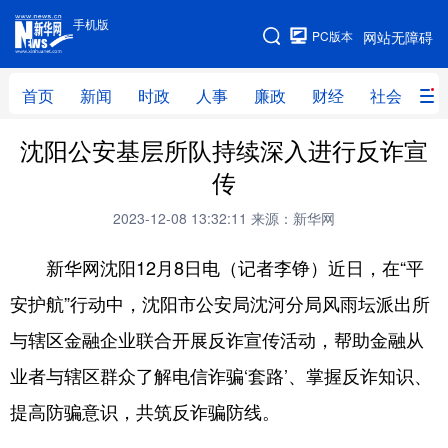
手机版
手机版
PC版本
网站无障碍
网站地图
首页
新闻
时政
人事
廉政
财经
社会
科
沈阳公安基层所队持续深入进行反诈宣
首页
新闻
时政
人事
传
廉政
财经
社会
科技
2023-12-08 13:32:11
来源：新华网
文化
教育
健康
旅游
新华网沈阳12月8日电（记者李铮）近日，在“平
体育
视频
直播
无人机
安护航”行动中，沈阳市公安局沈河分局风雨坛派出所
与辖区金融企业联合开展反诈宣传活动，帮助金融从
地方频道
业者与辖区群众了解电信诈骗‘套路’、掌握反诈知识、
北京
天津
河北
山西
提高防骗意识，共筑反诈骗防线。
辽宁
吉林
上海
江苏