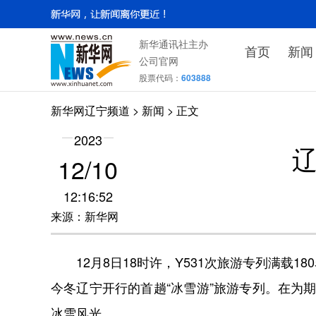
新华通讯社主办
首页
新闻
公司官网
股票代码：
603888
新华网辽宁频道
>
新闻
> 正文
2023
辽
12/10
12:16:52
来源：新华网
12月8日18时许，Y531次旅游专列满载1
今冬辽宁开行的首趟“冰雪游”旅游专列。在为
冰雪风光。