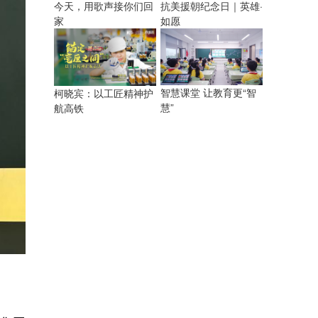
今天，用歌声接你们回
抗美援朝纪念日｜英雄·
家
如愿
智慧课堂 让教育更“智
柯晓宾：以工匠精神护
慧”
航高铁