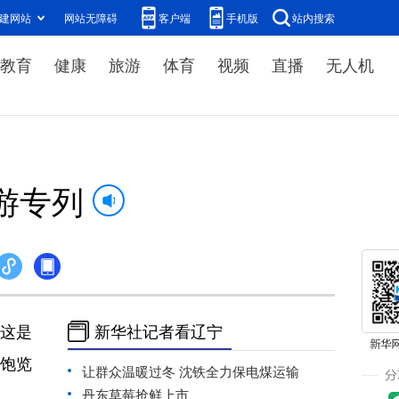
建网站
网站无障碍
客户端
手机版
站内搜索
教育
健康
旅游
体育
视频
直播
无人机
游专列
。这是
新华社记者看辽宁
路饱览
让群众温暖过冬 沈铁全力保电煤运输
丹东草莓抢鲜上市