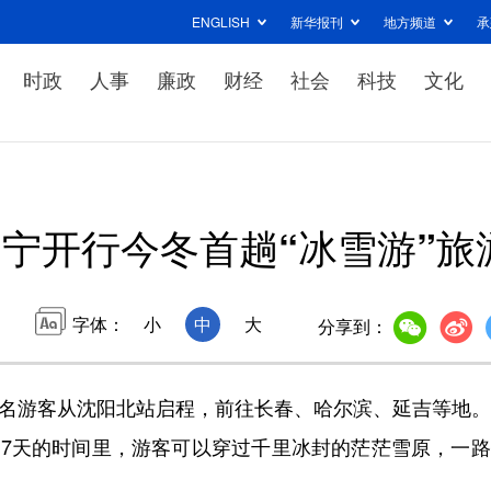
ENGLISH
新华报刊
地方频道
承
时政
人事
廉政
财经
社会
科技
文化
宁开行今冬首趟“冰雪游”旅
字体：
小
中
大
分享到：
80名游客从沈阳北站启程，前往长春、哈尔滨、延吉等地
期7天的时间里，游客可以穿过千里冰封的茫茫雪原，一