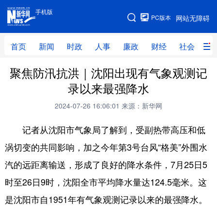
手机版
手机版
PC版本
网站无障碍
网站地图
首页
新闻
时政
人事
廉政
财经
社会
科
聚焦防汛抗洪｜沈阳出现有气象观测记
首页
新闻
时政
人事
录以来最强降水
廉政
财经
社会
科技
2024-07-26 16:06:01
来源：新华网
文化
教育
健康
旅游
记者从沈阳市气象局了解到，受副热带高压和低
体育
视频
直播
无人机
涡切变的共同影响，加之今年第3号台风“格美”外围水
汽的远距离输送，形成了良好的降水条件，7月25日5
地方频道
时至26日9时，沈阳全市平均降水量达124.5毫米。这
北京
天津
河北
山西
是沈阳市自1951年有气象观测记录以来的最强降水。
辽宁
吉林
上海
江苏