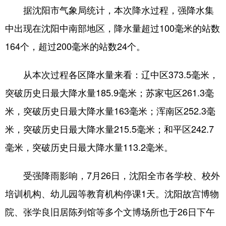
据沈阳市气象局统计，本次降水过程，强降水集
浙江
安徽
福建
江西
中出现在沈阳中南部地区，降水量超过100毫米的站数
山东
河南
湖北
湖南
164个，超过200毫米的站数24个。
广东
广西
海南
重庆
从本次过程各区降水量来看：辽中区373.5毫米，
四川
贵州
云南
西藏
突破历史日最大降水量185.9毫米；苏家屯区261.3毫
陕西
甘肃
青海
宁夏
米，突破历史日最大降水量163毫米；浑南区252.3毫
新疆
内蒙古
黑龙江
米，突破历史日最大降水量215.5毫米；和平区242.7
毫米，突破历史日最大降水量113.2毫米。
多语种频道
受强降雨影响，7月26日，沈阳全市各学校、校外
English
Español
Français
عربى
培训机构、幼儿园等教育机构停课1天。沈阳故宫博物
Русский язык
日本語
한국어
院、张学良旧居陈列馆等多个文博场所也于26日下午