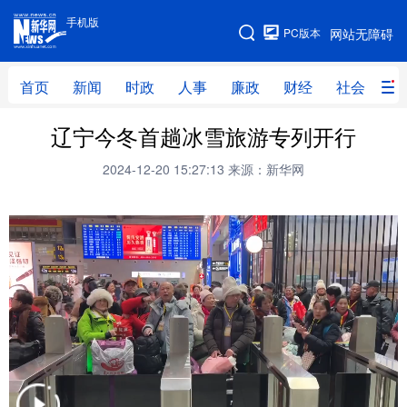
手机版
手机版
PC版本
网站无障碍
网站地图
首页
新闻
时政
人事
廉政
财经
社会
科
辽宁今冬首趟冰雪旅游专列开行
首页
新闻
时政
人事
2024-12-20 15:27:13
来源：新华网
廉政
财经
社会
科技
文化
教育
健康
旅游
体育
视频
直播
无人机
地方频道
北京
天津
河北
山西
辽宁
吉林
上海
江苏