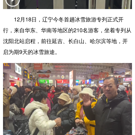
浙江
安徽
福建
江西
12月18日，辽宁今冬首趟冰雪旅游专列正式开
山东
河南
湖北
湖南
行，来自华东、华南等地区的210名游客，坐着专列从
广东
广西
海南
重庆
沈阳北站启程，前往延吉、长白山、哈尔滨等地，开
四川
贵州
云南
西藏
启为期9天的冰雪旅途。
陕西
甘肃
青海
宁夏
新疆
内蒙古
黑龙江
多语种频道
English
Español
Français
عربى
Русский язык
日本語
한국어