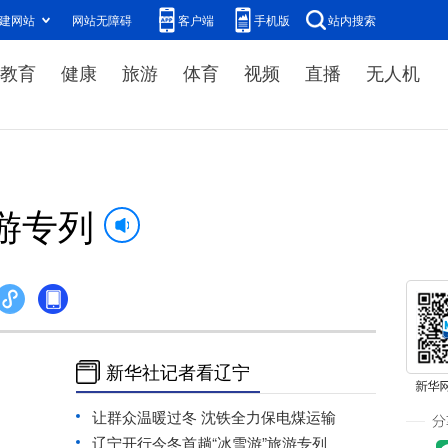
建网站
网站无障碍
客户端
手机版
站内搜索
教育
健康
旅游
体育
视频
直播
无人机
游专列
新华社记者看辽宁
让群众温暖过冬 沈铁全力保电煤运输
辽宁开行今冬首趟“冰雪游”旅游专列