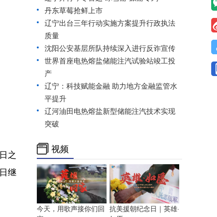
丹东草莓抢鲜上市
辽宁出台三年行动实施方案提升行政执法
质量
沈阳公安基层所队持续深入进行反诈宣传
世界首座电热熔盐储能注汽试验站竣工投
产
辽宁：科技赋能金融 助力地方金融监管水
平提升
辽河油田电热熔盐新型储能注汽技术实现
突破
视频
日之
9日继
今天，用歌声接你们回
抗美援朝纪念日｜英雄·